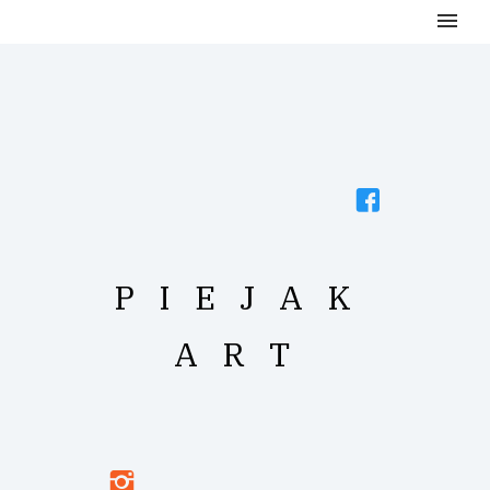
P
I
E
J
A
K
A
R
T