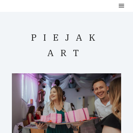
P
I
E
J
A
K
A
R
T